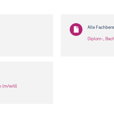
Alle Fachber
Diplom-, Bach
n (m/w/d)