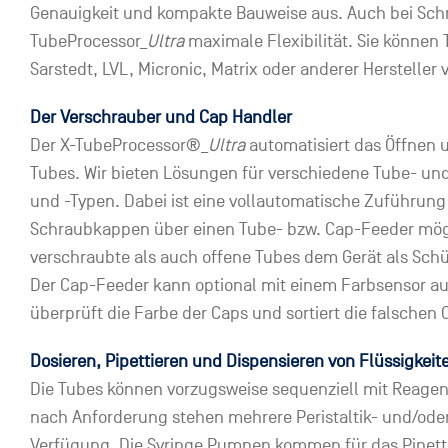
Genauigkeit und kompakte Bauweise aus. Auch bei Schr
TubeProcessor_
Ultra
maximale Flexibilität. Sie können 
Sarstedt, LVL, Micronic, Matrix oder anderer Hersteller
Der Verschrauber und Cap Handler
Der X-TubeProcessor®_
Ultra
automatisiert das Öffnen 
Tubes. Wir bieten Lösungen für verschiedene Tube- u
und -Typen. Dabei ist eine vollautomatische Zuführun
Schraubkappen über einen Tube- bzw. Cap-Feeder mög
verschraubte als auch offene Tubes dem Gerät als Sch
Der Cap-Feeder kann optional mit einem Farbsensor au
überprüft die Farbe der Caps und sortiert die falschen 
Dosieren, Pipettieren und Dispensieren von Flüssigkeit
Die Tubes können vorzugsweise sequenziell mit Reagen
nach Anforderung stehen mehrere Peristaltik- und/od
Verfügung. Die Syringe Pumpen kommen für das Pipett