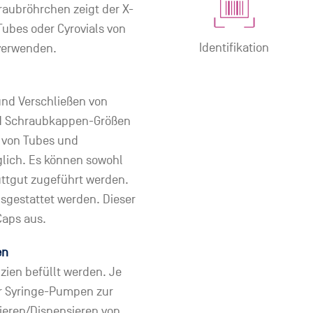
aubröhrchen zeigt der X-
Tubes oder Cyrovials von
Identifikation
 verwenden.
und Verschließen von
nd Schraubkappen-Größen
g von Tubes und
lich. Es können sowohl
üttgut zugeführt werden.
sgestattet werden. Dieser
Caps aus.
en
zien befüllt werden. Je
er Syringe-Pumpen zur
ieren/Dispensieren von