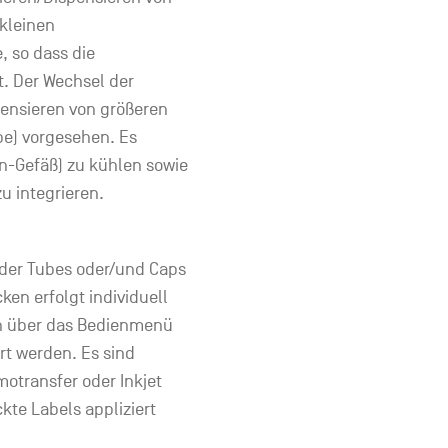
 kleinen
, so dass die
t. Der Wechsel der
pensieren von größeren
e) vorgesehen. Es
n-Gefäß) zu kühlen sowie
 integrieren.
 der Tubes oder/und Caps
en erfolgt individuell
en über das Bedienmenü
t werden. Es sind
otransfer oder Inkjet
te Labels appliziert