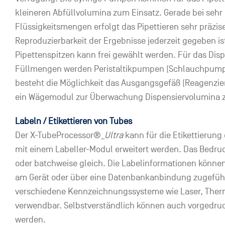
kleineren Abfüllvolumina zum Einsatz. Gerade bei sehr
Flüssigkeitsmengen erfolgt das Pipettieren sehr präzise
Reproduzierbarkeit der Ergebnisse jederzeit gegeben is
Pipettenspitzen kann frei gewählt werden. Für das Dis
Füllmengen werden Peristaltikpumpen (Schlauchpump
besteht die Möglichkeit das Ausgangsgefäß (Reagenzie
ein Wägemodul zur Überwachung Dispensiervolumina zu
Labeln / Etikettieren von Tubes
Der X-TubeProcessor®_
Ultra
kann für die Etikettierung
mit einem Labeller-Modul erweitert werden. Das Bedruck
oder batchweise gleich. Die Labelinformationen könn
am Gerät oder über eine Datenbankanbindung zugeführ
verschiedene Kennzeichnungssysteme wie Laser, Therm
verwendbar. Selbstverständlich können auch vorgedruck
werden.