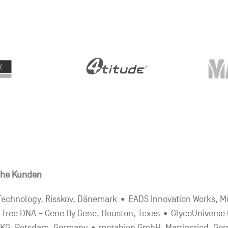
iche Kunden
Technology, Risskov, Dänemark • EADS Innovation Works,
 Tree DNA – Gene By Gene, Houston, Texas • GlycoUniverse
MPIKG, Potsdam, Germany • metabion GmbH, Martinsried, Ge