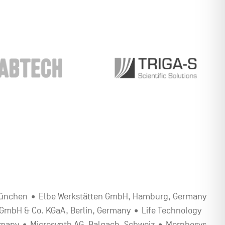
 München • Elbe Werkstätten GmbH, Hamburg, Germany
 GmbH & Co. KGaA, Berlin, Germany • Life Technology
rmany • Microsynth AG, Balgach, Schweiz • Morphosys