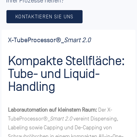
Ihrer Prozesse helfen?
KONTAKTIEREN SIE UNS
X-TubeProcessor
®_
Smart 2.0
Kompakte Stellfläche:
Tube- und Liquid-
Handling
Laborautomation auf kleinstem Raum:
Der X-
TubeProcessor®_
Smart 2.0
vereint Dispensing,
Labeling sowie Capping und De-Capping von
Schraubröhrchen in einem kompakten All-in-One-