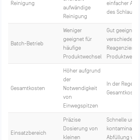
Reinigung
einfacher Au
aufwändige
des Schlauch
Reinigung
Weniger
Gut geeignet f
geeignet für
verschiedene
Batch-Betrieb
häufige
Reagenzien u
Produktwechsel
Produktwechs
Höher aufgrund
der
In der Regel n
Gesamtkosten
Notwendigkeit
Gesamtkoste
von
Einwegspitzen
Präzise
Schnelle und
Dosierung von
kontamination
Einsatzbereich
kleinen
Abfüllung von