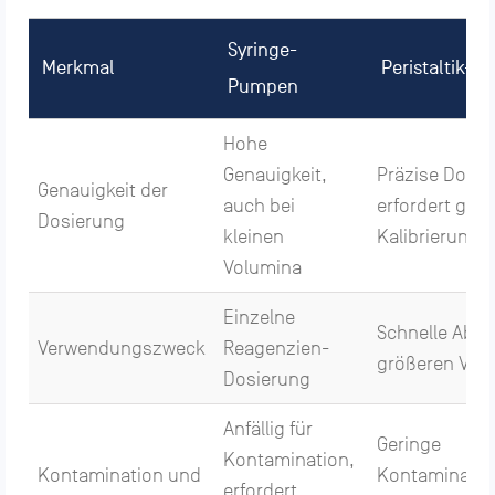
Syringe-
Merkmal
Peristaltik-
Pumpen
Hohe
Genauigkeit,
Präzise Dosie
Genauigkeit der
auch bei
erfordert gele
Dosierung
kleinen
Kalibrierung
Volumina
Einzelne
Schnelle Abfü
Verwendungszweck
Reagenzien-
größeren Vol
Dosierung
Anfällig für
Geringe
Kontamination,
Kontamination und
Kontaminatio
erfordert