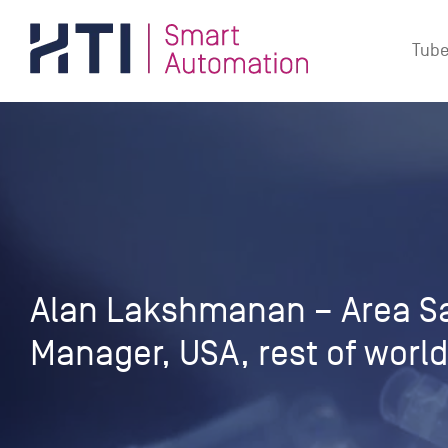
Zum
Inhalt
Tube
springen
Alan Lakshmanan – Area S
Manager, USA, rest of world