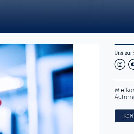
Uns auf 
Wie kö
Automa
KON