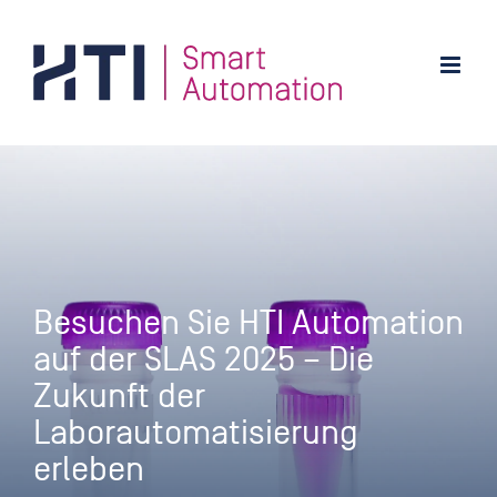
Zum
Inhalt
springen
Besuchen Sie HTI Automation
auf der SLAS 2025 – Die
Zukunft der
Laborautomatisierung
erleben