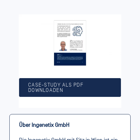
CASE-STUDY ALS PDF
DOWNLOADEN
Über Ingenetix GmbH